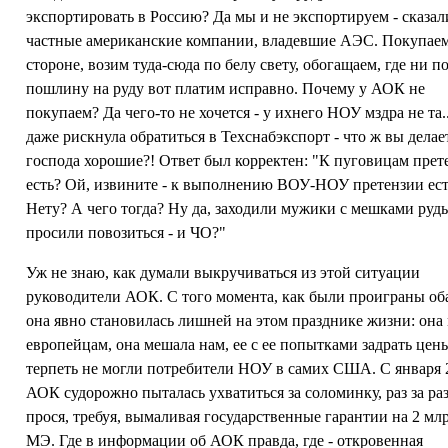
экспортировать в Россию? Да мы и не экспортируем - сказал
частные американские компании, владевшие АЭС. Покупаем
стороне, возим туда-сюда по белу свету, обогащаем, где ни п
пошлину на руду вот платим исправно. Почему у АОК не
покупаем? Да чего-то не хочется - у ихнего НОУ мздра не та
даже рискнула обратиться в Техснабэкспорт - что ж вы делае
господа хорошие?! Ответ был корректен: "К пуговицам прет
есть? Ой, извините - к выполнению ВОУ-НОУ претензии ес
Нету? А чего тогда? Ну да, заходили мужики с мешками руд
просили повозиться - и ЧО?"
Уж не знаю, как думали выкручиваться из этой ситуации
руководители АОК. С того момента, как были проиграны оба
она явно становилась лишней на этом празднике жизни: она
европейцам, она мешала нам, ее с ее попытками задрать цен
терпеть не могли потребители НОУ в самих США. С января 
АОК судорожно пыталась ухватиться за соломинку, раз за ра
прося, требуя, вымаливая государственные гарантии на 2 мл
МЭ. Где в информации об АОК правда, где - откровенная