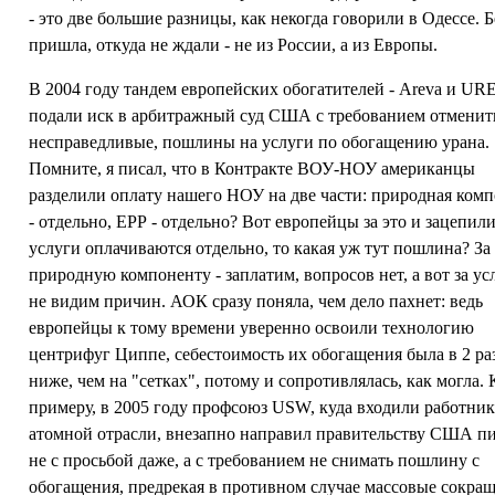
- это две большие разницы, как некогда говорили в Одессе. Б
пришла, откуда не ждали - не из России, а из Европы.
В 2004 году тандем европейских обогатителей - Areva и U
подали иск в арбитражный суд США с требованием отменить
несправедливые, пошлины на услуги по обогащению урана.
Помните, я писал, что в Контракте ВОУ-НОУ американцы
разделили оплату нашего НОУ на две части: природная ком
- отдельно, ЕРР - отдельно? Вот европейцы за это и зацепили
услуги оплачиваются отдельно, то какая уж тут пошлина? За
природную компоненту - заплатим, вопросов нет, а вот за усл
не видим причин. АОК сразу поняла, чем дело пахнет: ведь
европейцы к тому времени уверенно освоили технологию
центрифуг Циппе, себестоимость их обогащения была в 2 ра
ниже, чем на "сетках", потому и сопротивлялась, как могла. 
примеру, в 2005 году профсоюз USW, куда входили работни
атомной отрасли, внезапно направил правительству США п
не с просьбой даже, а с требованием не снимать пошлину с
обогащения, предрекая в противном случае массовые сокращ