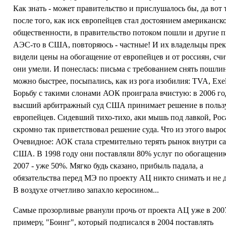
Как знать - может правительство и прислушалось бы, да вот 
после того, как иск европейцев стал достоянием американск
общественности, в правительство потоком пошли и другие п
АЭС-то в США, повторяюсь - частные! И их владельцы пре
видели цены на обогащение от европейцев и от россиян, счи
они умели. И понеслась: письма с требованием снять пошли
можно быстрее, посыпались, как из рога изобилия: TVA, Exel
Борьбу с такими слонами АОК проиграла вчистую: в 2006 го
высший арбитражный суд США принимает решение в польз
европейцев. Сидевший тихо-тихо, аки мышь под лавкой, Ро
скромно так приветствовал решение суда. Что из этого выро
Очевидное: АОК стала стремительно терять рынок внутри с
США. В 1998 году они поставляли 80% услуг по обогащению
2007 - уже 50%. Мягко будь сказано, прибыль падала, а
обязательства перед МЭ по проекту АЦ никто снимать и не 
В воздухе отчетливо запахло керосином...
Самые прозорливые рванули прочь от проекта АЦ уже в 200
примеру, "Боинг", который подписался в 2004 поставлять