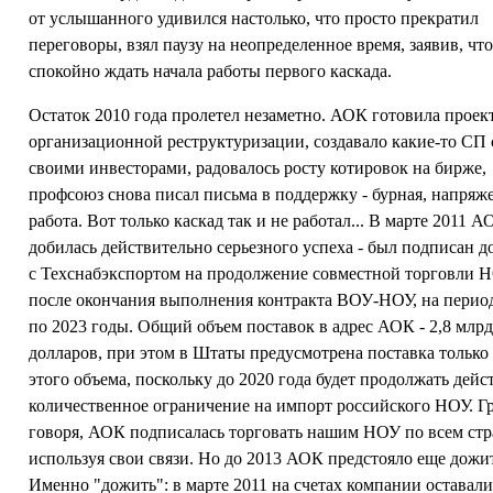
от услышанного удивился настолько, что просто прекратил
переговоры, взял паузу на неопределенное время, заявив, что
спокойно ждать начала работы первого каскада.
Остаток 2010 года пролетел незаметно. АОК готовила проек
организационной реструктуризации, создавало какие-то СП 
своими инвесторами, радовалось росту котировок на бирже,
профсоюз снова писал письма в поддержку - бурная, напряж
работа. Вот только каскад так и не работал... В марте 2011 
добилась действительно серьезного успеха - был подписан д
с Техснабэкспортом на продолжение совместной торговли 
после окончания выполнения контракта ВОУ-НОУ, на период
по 2023 годы. Общий объем поставок в адрес АОК - 2,8 млр
долларов, при этом в Штаты предусмотрена поставка только
этого объема, поскольку до 2020 года будет продолжать дейс
количественное ограничение на импорт российского НОУ. Г
говоря, АОК подписалась торговать нашим НОУ по всем стр
используя свои связи. Но до 2013 АОК предстояло еще дожи
Именно "дожить": в марте 2011 на счетах компании оставали