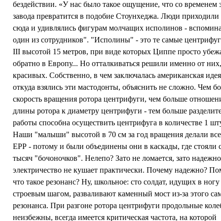
бездействии. «У нас было такое ощущение, что со временем 
завода превратится в подобие Стоунхеджа. Люди приходили
сюда и удивлялись фигурам молчащих исполинов - вспомин
один из сотрудников". "Исполины" - это те самые центрифу
III высотой 15 метров, при виде которых Циппе просто убеж
обратно в Европу... Но отталкиваться решили именно от них
красивых. Собственно, в чем заключалась американская иде
откуда взялись эти мастодонты, объяснить не сложно. Чем б
скорость вращения ротора центрифуги, чем больше отношен
длины ротора к диаметру центрифуги - тем больше разделит
работы способна осуществить центрифуга в количестве 1 шт
Наши "малыши" высотой в 70 см за год вращения делали все
ЕРР - потому и были объединены они в каскады, где стояли 
тысяч "бочоночков". Нелепо? Зато не ломается, зато надежно
электричество не кушает практически. Почему надежно? По
что такое резонанс? Ну, школьное: сто солдат, идущих в ногу
строевым шагом, разваливают каменный мост из-за этого са
резонанса. При разгоне ротора центрифуги продольные коле
неизбежны, всегда имеется критическая частота, на которой