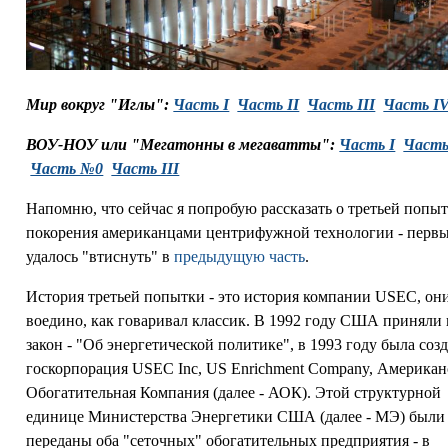
Мир вокруг "Иглы":
Часть I
Часть II
Часть III
Часть I
ВОУ-НОУ или "Мегатонны в мегаватты":
Часть I
Часть
Часть №0
Часть III
Напомню, что сейчас я попробую рассказать о третьей попы
покорения американцами центрифужной технологии - первы
удалось "втиснуть" в
предыдущую часть
.
История третьей попытки - это история компании USEC, он
воедино, как говаривал классик. В 1992 году США приняли
закон - "Об энергетической политике", в 1993 году была соз
госкорпорация USEC Inc, US Enrichment Company, Американ
Обогатительная Компания (далее - АОК). Этой структурной
единице Министерства Энергетики США (далее - МЭ) были
переданы оба "сеточных" обогатительных предприятия - в