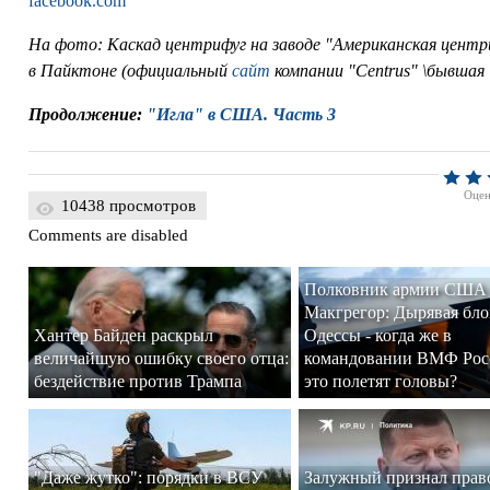
facebook.com
На фото: Каскад центрифуг на заводе "Американская центр
в Пайктоне (официальный
сайт
компании "Centrus" \бывшая
Продолжение:
"Игла" в США. Часть 3
Оценк
10438 просмотров
Comments are disabled
Полковник армии США
Макгрегор: Дырявая бло
Хантер Байден раскрыл
Одессы - когда же в
величайшую ошибку своего отца:
командовании ВМФ Рос
бездействие против Трампа
это полетят головы?
"Даже жутко": порядки в ВСУ
Залужный признал прав