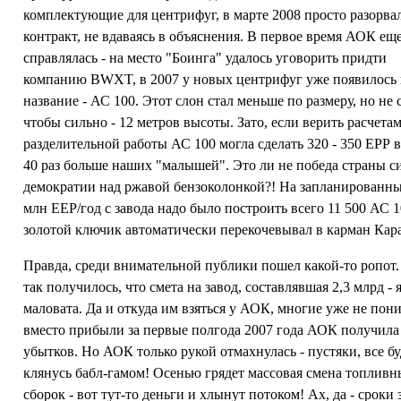
комплектующие для центрифуг, в марте 2008 просто разорва
контракт, не вдаваясь в объяснения. В первое время АОК ещ
справлялась - на место "Боинга" удалось уговорить придти
компанию BWXT, в 2007 у новых центрифуг уже появилось
название - АС 100. Этот слон стал меньше по размеру, но не с
чтобы сильно - 12 метров высоты. Зато, если верить расчетам
разделительной работы АС 100 могла сделать 320 - 350 ЕРР в
40 раз больше наших "малышей". Это ли не победа страны 
демократии над ржавой бензоколонкой?! На запланированны
млн ЕЕР/год с завода надо было построить всего 11 500 АС 1
золотой ключик автоматически перекочевывал в карман Кара
Правда, среди внимательной публики пошел какой-то ропот.
так получилось, что смета на завод, составлявшая 2,3 млрд - 
маловата. Да и откуда им взяться у АОК, многие уже не пон
вместо прибыли за первые полгода 2007 года АОК получила
убытков. Но АОК только рукой отмахнулась - пустяки, все б
клянусь бабл-гамом! Осенью грядет массовая смена топлив
сборок - вот тут-то деньги и хлынут потоком! Ах, да - сроки 