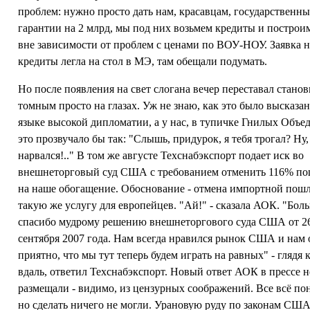
проблем: нужно просто дать нам, красавцам, государственны
гарантии на 2 млрд, мы под них возьмем кредиты и построи
вне зависимости от проблем с ценами по ВОУ-НОУ. Заявка н
кредиты легла на стол в МЭ, там обещали подумать.
Но после появления на свет слогана вечер переставал станов
томным просто на глазах. Уж не знаю, как это было высказан
языке высокой дипломатии, а у нас, в тупичке Гнилых Объед
это прозвучало бы так: "Слышь, придурок, я тебя трогал? Ну,
нарвался!.." В том же августе Техснабэкспорт подает иск во
внешнеторговый суд США с требованием отменить 116% п
на наше обогащение. Обоснование - отмена импортной пош
такую же услугу для европейцев. "Ай!" - сказала АОК. "Бол
спасибо мудрому решению внешнеторгового суда США от 2
сентября 2007 года. Нам всегда нравился рынок США и нам 
приятно, что мы тут теперь будем играть на равных" - глядя 
вдаль, ответил Техснабэкспорт. Новый ответ АОК в прессе н
размещали - видимо, из цензурных соображений. Все всё по
но сделать ничего не могли. Урановую руду по законам США