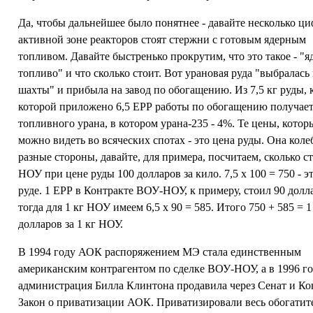
Да, чтобы дальнейшее было понятнее - давайте несколько ци
активной зоне реакторов стоят стержни с готовым ядерным
топливом. Давайте быстренько прокрутим, что это такое - "я
топливо" и что сколько стоит. Вот урановая руда "выбралась
шахты" и прибыла на завод по обогащению. Из 7,5 кг руды, 
которой приложено 6,5 ЕРР работы по обогащению получает
топливного урана, в котором урана-235 - 4%. Те цены, котор
можно видеть во всяческих спотах - это цена руды. Она коле
разные стороны, давайте, для примера, посчитаем, сколько с
НОУ при цене руды 100 долларов за кило. 7,5 х 100 = 750 - э
руде. 1 ЕРР в Контракте ВОУ-НОУ, к примеру, стоил 90 долл
тогда для 1 кг НОУ имеем 6,5 х 90 = 585. Итого 750 + 585 = 1
долларов за 1 кг НОУ.
В 1994 году АОК распоряжением МЭ стала единственным
американским контрагентом по сделке ВОУ-НОУ, а в 1996 г
администрация Билла Клинтона продавила через Сенат и Ко
Закон о приватизации АОК. Приватизировали весь обогати