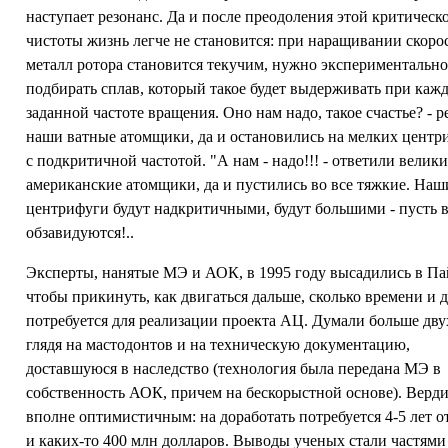
наступает резонанс. Да и после преодоления этой критическ
чистоты жизнь легче не становится: при наращивании скоро
металл ротора становится текучим, нужно экспериментальн
подбирать сплав, который такое будет выдерживать при каж
заданной частоте вращения. Оно нам надо, такое счастье? - 
наши ватные атомщики, да и остановились на мелких центр
с подкритичной частотой. "А нам - надо!!! - ответили велик
американские атомщики, да и пустились во все тяжкие. Наш
центрифуги будут надкритичными, будут большими - пусть 
обзавидуются!..
Эксперты, нанятые МЭ и АОК, в 1995 году высадились в Па
чтобы прикинуть, как двигаться дальше, сколько времени и 
потребуется для реализации проекта АЦ. Думали больше двух
глядя на мастодонтов и на техническую документацию,
доставшуюся в наследство (технология была передана МЭ в
собственность АОК, причем на бескорыстной основе). Верд
вполне оптимистичным: на доработать потребуется 4-5 лет о
и каких-то 400 млн долларов. Выводы ученых стали частями