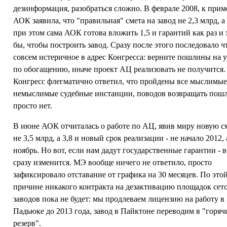
дезинформация, разобраться сложно. В феврале 2008, к прим
АОК заявила, что "правильная" смета на завод не 2,3 млрд, а 
при этом сама АОК готова вложить 1,5 и гарантий как раз и
бы, чтобы построить завод. Сразу после этого последовало ч
совсем истеричное в адрес Конгресса: верните пошлины на 
по обогащению, иначе проект АЦ реализовать не получится.
Конгресс флегматично ответил, что пройдены все мыслимые
немыслимые судебные инстанции, поводов возвращать пош
просто нет.
В июне АОК отчиталась о работе по АЦ, явив миру новую см
не 3,5 млрд, а 3,8 и новый срок реализации - не начало 2012, 
ноябрь. Но вот, если нам дадут государственные гарантии - в
сразу изменится. МЭ вообще ничего не ответило, просто
зафиксировало отставание от графика на 30 месяцев. По это
причине никакого контракта на дезактивацию площадок се
заводов пока не будет: мы продлеваем лицензию на работу в
Падьюке до 2013 года, завод в Пайктоне переводим в "горяч
резерв".