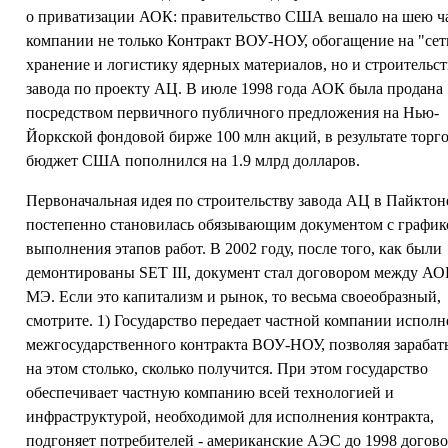
о приватизации АОК: правительство США вешало на шею ч
компании не только Контракт ВОУ-НОУ, обогащение на "сет
хранение и логистику ядерных материалов, но и строительс
завода по проекту АЦ. В июле 1998 года АОК была продана
посредством первичного публичного предложения на Нью-
Йоркской фондовой бирже 100 млн акций, в результате торг
бюджет США пополнился на 1.9 млрд долларов.
Первоначальная идея по строительству завода АЦ в Пайктон
постепенно становилась обязывающим документом с графи
выполнения этапов работ. В 2002 году, после того, как были
демонтированы SET III, документ стал договором между АО
МЭ. Если это капитализм и рынок, то весьма своеобразный,
смотрите. 1) Государство передает частной компании испол
межгосударственного контракта ВОУ-НОУ, позволяя зарабат
на этом столько, сколько получится. При этом государство
обеспечивает частную компанию всей технологией и
инфраструктурой, необходимой для исполнения контракта,
подгоняет потребителей - американские АЭС до 1998 догов