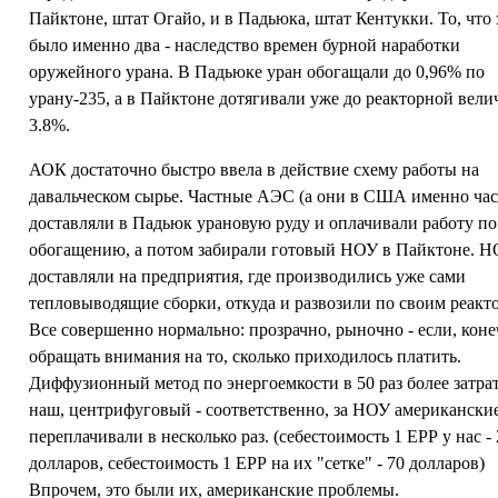
Пайктоне, штат Огайо, и в Падьюка, штат Кентукки. То, что
было именно два - наследство времен бурной наработки
оружейного урана. В Падьюке уран обогащали до 0,96% по
урану-235, а в Пайктоне дотягивали уже до реакторной вел
3.8%.
АОК достаточно быстро ввела в действие схему работы на
давальческом сырье. Частные АЭС (а они в США именно ча
доставляли в Падьюк урановую руду и оплачивали работу по
обогащению, а потом забирали готовый НОУ в Пайктоне. 
доставляли на предприятия, где производились уже сами
тепловыводящие сборки, откуда и развозили по своим реакт
Все совершенно нормально: прозрачно, рыночно - если, коне
обращать внимания на то, сколько приходилось платить.
Диффузионный метод по энергоемкости в 50 раз более затрат
наш, центрифуговый - соответственно, за НОУ американск
переплачивали в несколько раз. (себестоимость 1 ЕРР у нас -
долларов, себестоимость 1 ЕРР на их "сетке" - 70 долларов)
Впрочем, это были их, американские проблемы.