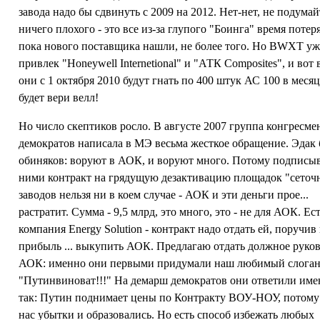
завода надо бы сдвинуть с 2009 на 2012. Нет-нет, не подумай
ничего плохого - это все из-за глупого "Боинга" время потер
пока нового поставщика нашли, не более того. Но BWXT уж
привлек "Honeywell Internetional" и "АТК Сomposites", и вот
они с 1 октября 2010 будут гнать по 400 штук АС 100 в месяц
будет вери велл!
Но число скептиков росло. В августе 2007 группа конгресме
демократов написала в МЭ весьма жесткое обращение. Эдак 
обиняков: воруют в АОК, и воруют много. Потому подписыв
ними контракт на грядущую дезактивацию площадок "сеточ
заводов нельзя ни в коем случае - АОК и эти деньги прое...
растратит. Сумма - 9,5 млрд, это много, это - не для АОК. Ес
компания Energy Solution - контракт надо отдать ей, поручив
прибыль ... выкупить АОК. Предлагаю отдать должное руко
АОК: именно они первыми придумали наш любимый слога
"Путинвиноват!!!" На демарш демократов они ответили им
так: Путин поднимает цены по Контракту ВОУ-НОУ, потому
нас убытки и образовались. Но есть способ избежать любых