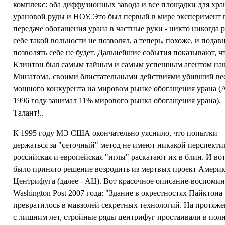
комплекс: оба диффузионных завода и все площадки для хра
урановой руды и НОУ. Это был первый в мире эксперимент 
передаче обогащения урана в частные руки - никто никогда 
себе такой вольности не позволял, а теперь, похоже, и подав
позволять себе не будет. Дальнейшие события показывают, ч
Клинтон был самым тайным и самым успешным агентом на
Минатома, своими блистательными действиями убивший ве
мощного конкурента на мировом рынке обогащения урана (
1996 году занимал 11% мирового рынка обогащения урана).
Талант!..
К 1995 году МЭ США окончательно уяснило, что попытки
держаться за "сеточный" метод не имеют никакой перспекти
российская и европейская "иглы" раскатают их в блин. И вот
было принято решение возродить из мертвых проект Амери
Центрифуга (далее - АЦ). Вот красочное описание-воспомин
Washington Post 2007 года: "Здание в окрестностях Пайктона
превратилось в мавзолей секретных технологий. На протяж
с лишним лет, стройные ряды центрифуг простаивали в пол