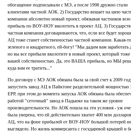
обогащение подписывали с МЭ, а после 1998 дружно стали
клиентами частной АОК. 2) Государство вешает на шею час
компании абсолютно новый проект, обязывая частников всю
прибыль по ВОУ-НОУ вколотить в проект АЦ. 3) Государств
частная компания договариваются, что, если все будет хорош
АЦ тоже станет собственностью частной компании. Какая-то
зеленого и квадратного, ей-богу! "Мы дадим вам заработать 
но вы все прибыли вколотите в новый проект, который тоже
вашей собственностью. Да, это ВАША прибыль, но МЫ реш
куда вам ее тратить..."
По договору с МЭ АОК обязана была за свой счет к 2009 год
запустить завод АЦ в Пайктоне разделительной мощностью 
ЕРР, при этом до момента запуска АОК обязана была обеспе
работой "сеточный" завод в Падьюке на таком же уровне
производительности. Но АОК пошла на эти условия - уж оч
была уверена, что ей действительно хватит 400 млн долларо
АЦ, что на фоне прибылей от ВОУ-НОУ большой потерей н
выглядело. Но жизнь коммерсанта с государевой крышей и б