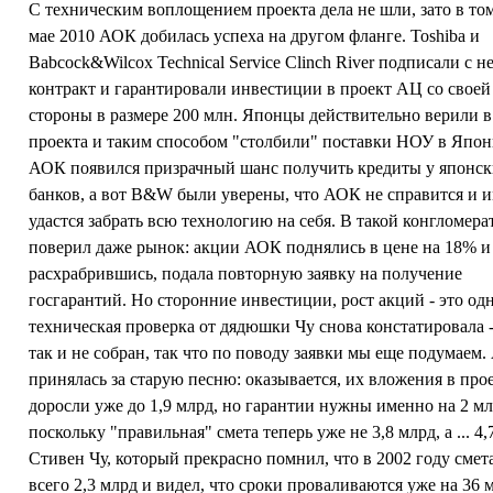
С техническим воплощением проекта дела не шли, зато в то
мае 2010 АОК добилась успеха на другом фланге. Toshiba и
Babcock&Wilcox Technical Service Clinch River подписали с н
контракт и гарантировали инвестиции в проект АЦ со своей
стороны в размере 200 млн. Японцы действительно верили в
проекта и таким способом "столбили" поставки НОУ в Япон
АОК появился призрачный шанс получить кредиты у японс
банков, а вот B&W были уверены, что АОК не справится и 
удастся забрать всю технологию на себя. В такой конгломера
поверил даже рынок: акции АОК поднялись в цене на 18% 
расхрабрившись, подала повторную заявку на получение
госгарантий. Но сторонние инвестиции, рост акций - это одн
техническая проверка от дядюшки Чу снова констатировала -
так и не собран, так что по поводу заявки мы еще подумаем
принялась за старую песню: оказывается, их вложения в пр
доросли уже до 1,9 млрд, но гарантии нужны именно на 2 мл
поскольку "правильная" смета теперь уже не 3,8 млрд, а ... 4,
Стивен Чу, который прекрасно помнил, что в 2002 году смет
всего 2,3 млрд и видел, что сроки проваливаются уже на 36 