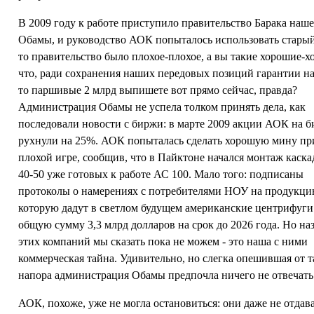
В 2009 году к работе приступило правительство Барака наш
Обамы, и руководство АОК попыталось использовать стары
то правительство было плохое-плохое, а вы такие хорошие-х
что, ради сохранения наших передовых позиций гарантии на
то паршивые 2 млрд выпишете вот прямо сейчас, правда?
Администрация Обамы не успела толком принять дела, как
последовали новости с биржи: в марте 2009 акции АОК на 
рухнули на 25%. АОК попыталась сделать хорошую мину пр
плохой игре, сообщив, что в Пайктоне начался монтаж каска
40-50 уже готовых к работе АС 100. Мало того: подписаны
протоколы о намерениях с потребителями НОУ на продукци
которую дадут в светлом будущем американские центрифуги
общую сумму 3,3 млрд долларов на срок до 2026 года. Но на
этих компаний мы сказать пока не можем - это наша с ними
коммерческая тайна. Удивительно, но слегка опешившая от т
напора администрация Обамы предпочла ничего не отвечать
АОК, похоже, уже не могла остановиться: они даже не отдав