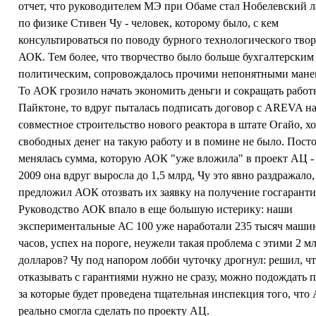
отчет, что руководителем МЭ при Обаме стал Нобелевский л
по физике Стивен Чу - человек, которому было, с кем
консультироваться по поводу бурного технологического твор
АОК. Тем более, что творчество было больше бухгалтерским
политическим, сопровождалось прочими непонятными мане
То АОК грозило начать экономить деньги и сокращать работ
Пайктоне, то вдруг пыталась подписать договор с AREVA н
совместное строительство нового реактора в штате Огайо, хо
свободных денег на такую работу и в помине не было. Пост
менялась сумма, которую АОК "уже вложила" в проект АЦ -
2009 она вдруг выросла до 1,5 млрд, Чу это явно раздражало,
предложил АОК отозвать их заявку на получение госгаранти
Руководство АОК впало в еще большую истерику: наши
экспериментальные АС 100 уже наработали 235 тысяч маш
часов, успех на пороге, неужели такая проблема с этими 2 м
долларов? Чу под напором лобби чуточку дрогнул: решил, ч
отказывать с гарантиями нужно не сразу, можно подождать п
за которые будет проведена тщательная инспекция того, что
реально смогла сделать по проекту АЦ.