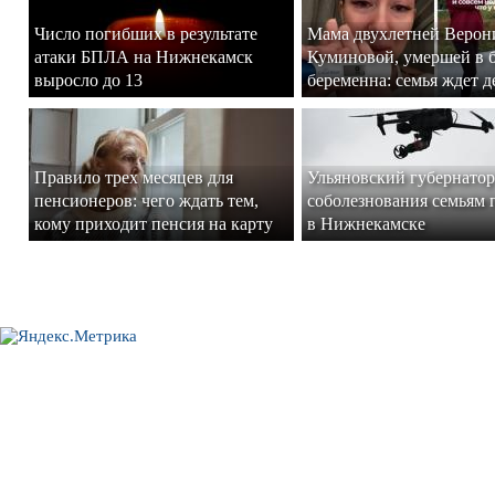
Число погибших в результате
Мама двухлетней Верон
атаки БПЛА на Нижнекамск
Куминовой, умершей в 
выросло до 13
беременна: семья ждет 
Правило трех месяцев для
Ульяновский губернатор
пенсионеров: чего ждать тем,
соболезнования семьям
кому приходит пенсия на карту
в Нижнекамске