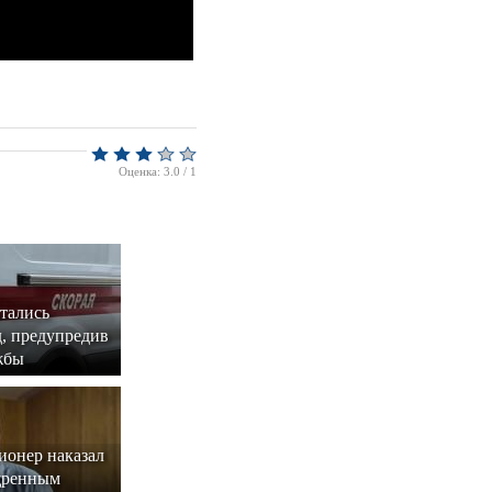
Оценка: 3.0 / 1
тались
, предупредив
жбы
ионер наказал
щренным