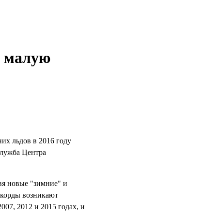
о малую
их льдов в 2016 году
служба Центра
вя новые "зимние" и
екорды возникают
07, 2012 и 2015 годах, и