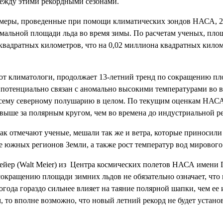
между этими рекордными сезонами.
меры, проведенные при помощи климатических зондов НАСА, 2
мальной площади льда во время зимы. По расчетам ученых, площ
квадратных километров, что на 0,02 миллиона квадратных килом
ают климатологи, продолжает 13-летний тренд по сокращению пл
потенциально связан с аномально высокими температурами во вр
всему северному полушарию в целом. По текущим оценкам НАСА
в выше за полярным кругом, чем во времена до индустриальной 
 как отмечают ученые, мешали так же и ветра, которые приносили
е южных регионов Земли, а также рост температур вод мирового
ейер (Walt Meier) из Центра космических полетов НАСА имени 
окращению площади зимних льдов не обязательно означает, что 
погода гораздо сильнее влияет на таяние полярной шапки, чем ее
, то вполне возможно, что новый летний рекорд не будет устано