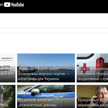
или
Журналист Христофору:
Муж и жена попы
ваны 800
блокировка морских портов —
совершить суицид
катастрофа для Украины
оперативные слу
Подросток напал на
Находчивый пенс
. Как
десятилетнюю девочку,
мошенников изо