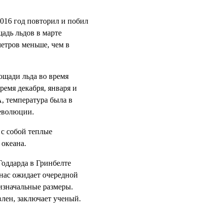
016 год повторил и побил
адь льдов в марте
етров меньше, чем в
ощади льда во время
емя декабря, января и
, температура была в
революции.
 с собой теплые
 океана.
Годдарда в Гринбелте
нас ожидает очередной
 изначальные размеры.
влен, заключает ученый.