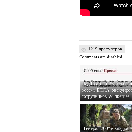
1219 просмотров
Comments are disabled
Над Екатеринбургом сб
восемь БПЛА: эвакуиро
сотрудников Wildberries
“Генерал 200” в квадрате