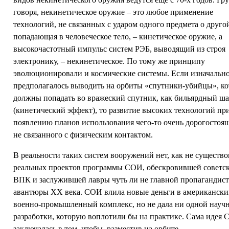
говоря, некинетическое оружие – это любое применение
технологий, не связанных с ударом одного предмета о другой
попадающая в человеческое тело, – кинетическое оружие, а
высокочастотный импульс систем РЭБ, выводящий из строя
электронику, – некинетическое. По тому же принципу
эволюционировали и космические системы. Если изначальн
предполагалось выводить на орбиты «спутники-убийцы», к
должны попадать во вражеский спутник, как бильярдный ш
(кинетический эффект), то развитие высоких технологий пр
появлению планов использования чего-то очень дорогостоя
не связанного с физическим контактом.
В реальности таких систем вооружений нет, как не существо
реальных проектов программы СОИ, обескровившей советс
ВПК и заслужившей лавры чуть ли не главной пропагандис
авантюры ХХ века. СОИ влила новые деньги в американск
военно-промышленный комплекс, но не дала ни одной науч
разработки, которую воплотили бы на практике. Сама идея
заключалась в том, чтобы, разместив на орбите