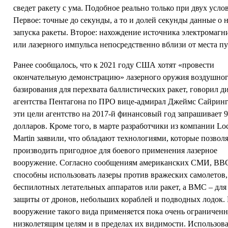
сведет ракету с ума. Подобное реально только при двух усло
Первое: точные до секунды, а то и долей секунды данные о 
запуска ракеты. Второе: нахождение источника электромагн
или лазерного импульса непосредственно вблизи от места пу
Ранее сообщалось, что к 2021 году США хотят «провести
окончательную демонстрацию» лазерного оружия воздушно
базирования для перехвата баллистических ракет, говорил д
агентства Пентагона по ПРО вице-адмирал Джеймс Сайринг
эти цели агентство на 2017-й финансовый год запрашивает 9
долларов. Кроме того, в марте разработчики из компании Lo
Martin заявили, что обладают технологиями, которые позвол
производить пригодное для боевого применения лазерное
вооружение. Согласно сообщениям американских СМИ, В
способны использовать лазеры против вражеских самолетов,
беспилотных летательных аппаратов или ракет, а ВМС – для
защиты от дронов, небольших кораблей и подводных лодок.
вооружение такого вида применяется пока очень ограниченн
низколетящим целям и в пределах их видимости. Использов