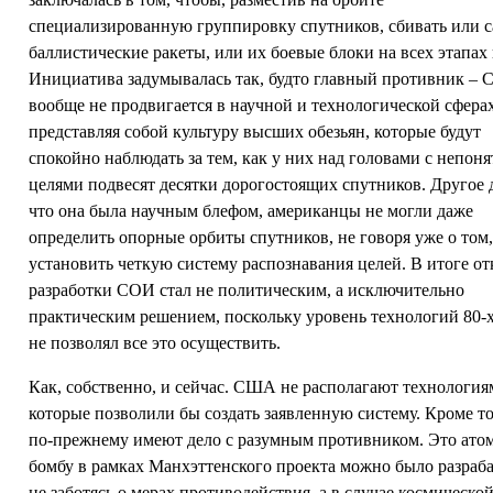
специализированную группировку спутников, сбивать или 
баллистические ракеты, или их боевые блоки на всех этапах 
Инициатива задумывалась так, будто главный противник – 
вообще не продвигается в научной и технологической сферах
представляя собой культуру высших обезьян, которые будут
спокойно наблюдать за тем, как у них над головами с непон
целями подвесят десятки дорогостоящих спутников. Другое 
что она была научным блефом, американцы не могли даже
определить опорные орбиты спутников, не говоря уже о том
установить четкую систему распознавания целей. В итоге от
разработки СОИ стал не политическим, а исключительно
практическим решением, поскольку уровень технологий 80-
не позволял все это осуществить.
Как, собственно, и сейчас. США не располагают технология
которые позволили бы создать заявленную систему. Кроме то
по-прежнему имеют дело с разумным противником. Это ат
бомбу в рамках Манхэттенского проекта можно было разраба
не заботясь о мерах противодействия, а в случае космическо