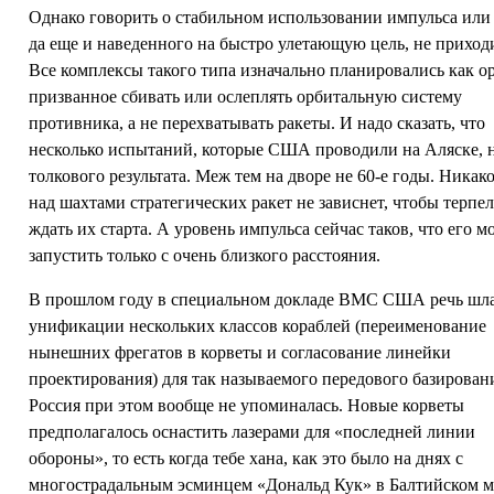
Однако говорить о стабильном использовании импульса или 
да еще и наведенного на быстро улетающую цель, не приход
Все комплексы такого типа изначально планировались как о
призванное сбивать или ослеплять орбитальную систему
противника, а не перехватывать ракеты. И надо сказать, что
несколько испытаний, которые США проводили на Аляске, 
толкового результата. Меж тем на дворе не 60-е годы. Никак
над шахтами стратегических ракет не зависнет, чтобы терпе
ждать их старта. А уровень импульса сейчас таков, что его 
запустить только с очень близкого расстояния.
В прошлом году в специальном докладе ВМС США речь шла
унификации нескольких классов кораблей (переименование
нынешних фрегатов в корветы и согласование линейки
проектирования) для так называемого передового базирован
Россия при этом вообще не упоминалась. Новые корветы
предполагалось оснастить лазерами для «последней линии
обороны», то есть когда тебе хана, как это было на днях с
многострадальным эсминцем «Дональд Кук» в Балтийском м