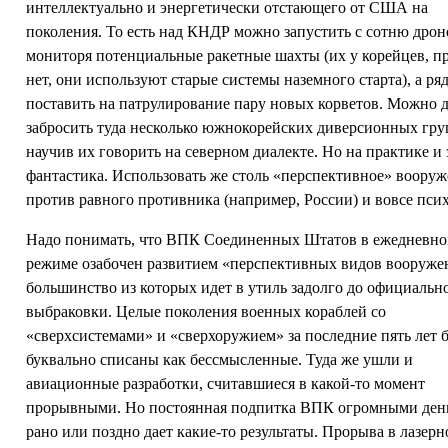
интеллектуально и энергетически отстающего от США на
поколения. То есть над КНДР можно запустить с сотню дрон
мониторя потенциальные ракетные шахты (их у корейцев, пр
нет, они используют старые системы наземного старта), а ря
поставить на патрулирование пару новых корветов. Можно 
забросить туда несколько южнокорейских диверсионных гру
научив их говорить на северном диалекте. Но на практике и 
фантастика. Использовать же столь «перспективное» воору
против равного противника (например, России) и вовсе пси
Надо понимать, что ВПК Соединенных Штатов в ежедневн
режиме озабочен развитием «перспективных видов вооруже
большинство из которых идет в утиль задолго до официальн
выбраковки. Целые поколения военных кораблей со
«сверхсистемами» и «сверхоружием» за последние пять лет 
буквально списаны как бессмысленные. Туда же ушли и
авиационные разработки, считавшиеся в какой-то момент
прорывными. Но постоянная подпитка ВПК огромными ден
рано или поздно дает какие-то результаты. Прорыва в лазерн