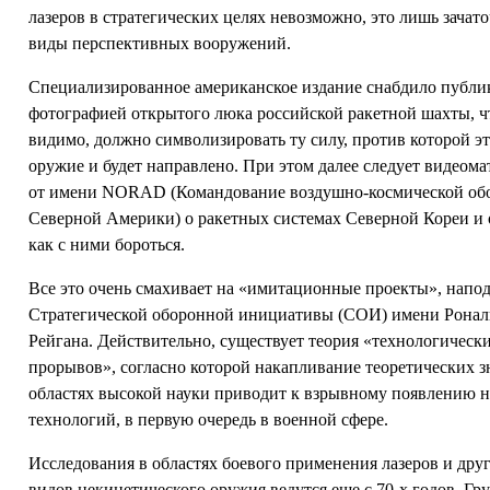
лазеров в стратегических целях невозможно, это лишь зачат
виды перспективных вооружений.
Специализированное американское издание снабдило публ
фотографией открытого люка российской ракетной шахты, ч
видимо, должно символизировать ту силу, против которой э
оружие и будет направлено. При этом далее следует видеома
от имени NORAD (Командование воздушно-космической об
Северной Америки) о ракетных системах Северной Кореи и 
как с ними бороться.
Все это очень смахивает на «имитационные проекты», напо
Стратегической оборонной инициативы (СОИ) имени Ронал
Рейгана. Действительно, существует теория «технологическ
прорывов», согласно которой накапливание теоретических з
областях высокой науки приводит к взрывному появлению 
технологий, в первую очередь в военной сфере.
Исследования в областях боевого применения лазеров и дру
видов некинетического оружия ведутся еще с 70-х годов. Гр