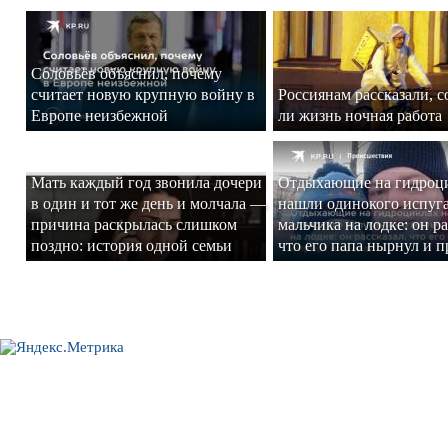
Соловьёв объяснил, почему
считает новую крупную войну в
Россиянам рассказали, 
Европе неизбежной
ли жизнь ночная работа
Мать каждый год звонила дочери
Отдыхающие на гидроц
в один и тот же день и молчала —
нашли одинокого испуг
причина раскрылась слишком
мальчика на лодке: он ра
поздно: история одной семьи
что его папа нырнул и 