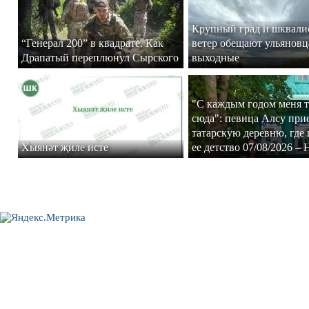
Крупный град и шквал
“Генерал 200” в квадрате. Как
ветер обещают ульяновц
Драпатый переплюнул Сырского
выходные
"С каждым годом меня т
сюда": певица Алсу при
татарскую деревню, где
Хыянәт җиле исте
ее детство 07/08/2026 –