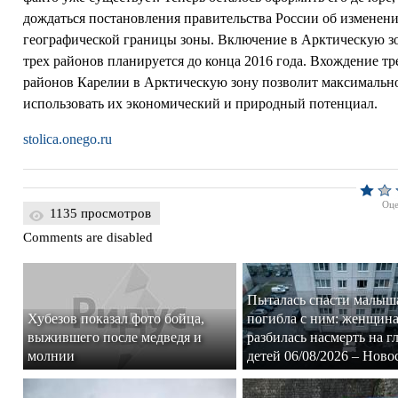
дождаться постановления правительства России об изменен
географической границы зоны. Включение в Арктическую з
трех районов планируется до конца 2016 года. Вхождение тр
районов Карелии в Арктическую зону позволит максимальн
использовать их экономический и природный потенциал.
stolica.onego.ru
Оце
1135 просмотров
Comments are disabled
Пыталась спасти малыш
Хубезов показал фото бойца,
погибла с ним: женщин
выжившего после медведя и
разбилась насмерть на гл
молнии
детей 06/08/2026 – Ново