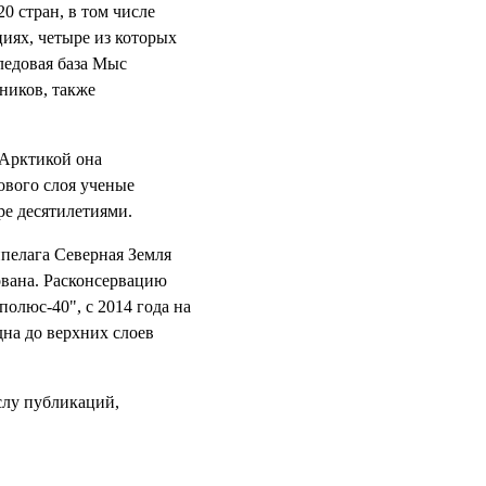
0 стран, в том числе
иях, четыре из которых
 ледовая база Мыс
ников, также
 Арктикой она
ового слоя ученые
е десятилетиями.
пелага Северная Земля
рована. Расконсервацию
олюс-40", с 2014 года на
на до верхних слоев
слу публикаций,