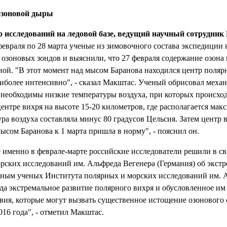
озоновой дыры
р исследований на ледовой базе, ведущий научный сотрудни
 февраля по 28 марта ученые из зимовочного состава экспедиции
 озоновых зондов и выяснили, что 27 февраля содержание озона
ой. "В этот момент над мысом Баранова находился центр полярн
аиболее интенсивно", - сказал Макштас. Ученый обрисовал меха
о необходимы низкие температуры воздуха, при которых происхо
центре вихря на высоте 15-20 километров, где располагается ма
ура воздуха составляла минус 80 градусов Цельсия. Затем центр 
ысом Баранова к 1 марта пришла в норму", - пояснил он.
именно в феврале-марте российские исследователи решили в свя
рских исследований им. Альфреда Вегенера (Германия) об экст
нным ученых Института полярных и морских исследований им. А
ода экстремальное развитие полярного вихря и обусловленное и
вия, которые могут вызвать существенное истощение озонового 
16 года", - отметил Макштас.