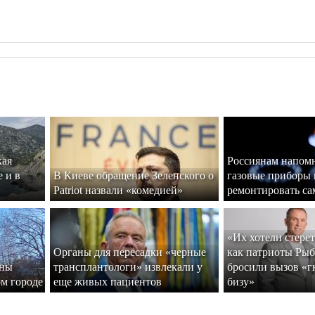
кая
Россиянам напомн
 и в
В Киеве обращение Зеленского о
газовые приборы 
Patriot назвали «комедией»
ремонтировать са
«Их хотели стере
Органы для пересадки «черные
как патриоты Рыб
ины
трансплантологи» извлекали у
бросили вызов «г
ом городе
еще живых пациентов
бизу»