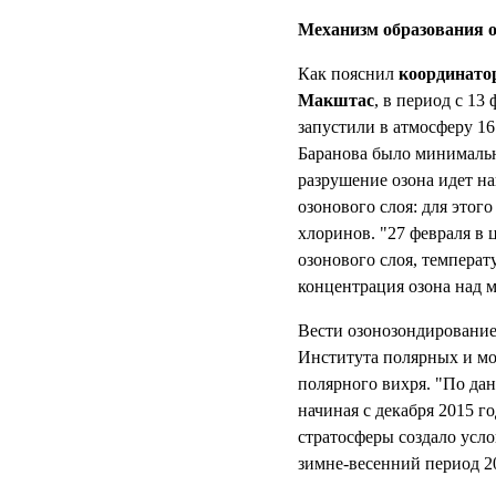
Механизм образования 
Как пояснил
координато
Макштас
, в период с 13
запустили в атмосферу 16
Баранова было минимальн
разрушение озона идет н
озонового слоя: для этог
хлоринов. "27 февраля в 
озонового слоя, температ
концентрация озона над м
Вести озонозондирование 
Института полярных и мо
полярного вихря. "По да
начиная с декабря 2015 г
стратосферы создало усло
зимне-весенний период 20