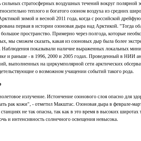
ь сильных стратосферных воздушных течений вокруг полярной з
носительно теплого и богатого озоном воздуха из средних шир
Арктикой зимой и весной 2011 года, когда с российской дрейф
рована первая в истории озоновая дыра над Арктикой. "Тогда о
 большое пространство. Примерно через полгода, которые необх
х, мы сможем сказать, какая из озоновых дыр была более экстр
ас. Наблюдения показывали наличие выраженных локальных мин
ке и раньше - в 1996, 2000 и 2005 годах. Проведенный в НИИ а
ий, выполненных на циркумполярной сети арктических обсерват
етельствующие о возможном учащении событий такого рода.
р
олетовое излучение. Истончение озонового слоя опасно для здор
ать рак кожи", - отметил Макштас. Озоновая дыра в феврале-мар
танциях не так опасна, так как в это время в высоких широтах 
ночь и интенсивность солнечного освещения невысока.