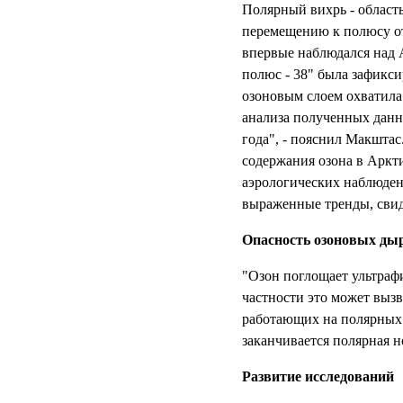
Полярный вихрь - област
перемещению к полюсу от
впервые наблюдался над 
полюс - 38" была зафикси
озоновым слоем охватила
анализа полученных данны
года", - пояснил Макшт
содержания озона в Аркти
аэрологических наблюден
выраженные тренды, свид
Опасность озоновых ды
"Озон поглощает ультрафи
частности это может вызв
работающих на полярных с
заканчивается полярная 
Развитие исследований