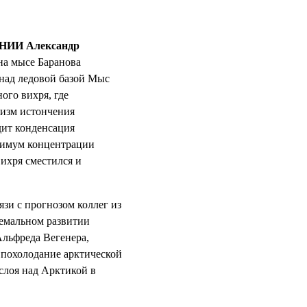
к НИИ Александр
 на мысе Баранова
 над ледовой базой Мыс
ого вихря, где
низм истончения
дит конденсация
ксимум концентрации
вихря сместился и
зи с прогнозом коллег из
ремальном развитии
льфреда Вегенера,
м похолодание арктической
слоя над Арктикой в