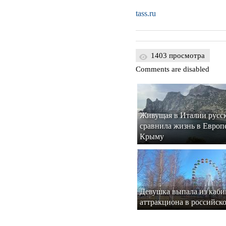
tass.ru
1403 просмотра
Comments are disabled
Живущая в Италии русс
сравнила жизнь в Европе
Крыму
Девушка выпала из каб
аттракциона в российск