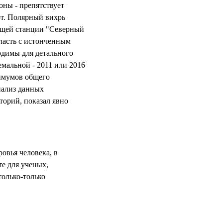
оны - препятствует
от. Полярный вихрь
ующей станции "Северный
бласть с истонченным
одимы для детального
емальной - 2011 или 2016
имумов общего
нализ данных
орий, показал явно
овья человека, в
те для ученых,
только-только