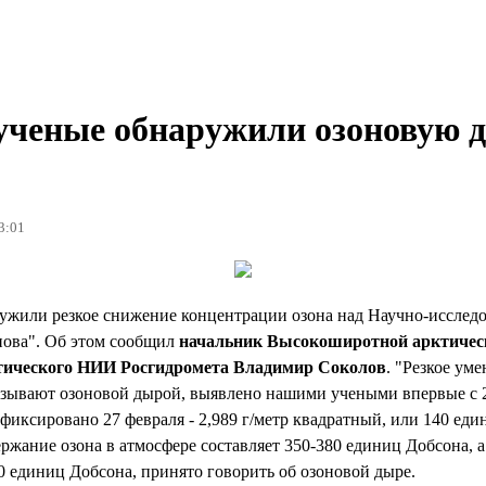
ученые обнаружили озоновую 
3:01
ужили резкое снижение концентрации озона над Научно-исслед
нова". Об этом сообщил
начальник Высокоширотной арктичес
тического НИИ Росгидромета Владимир Соколов
. "Резкое ум
называют озоновой дырой, выявлено нашими учеными впервые с 
фиксировано 27 февраля - 2,989 г/метр квадратный, или 140 един
ержание озона в атмосфере составляет 350-380 единиц Добсона, а
0 единиц Добсона, принято говорить об озоновой дыре.