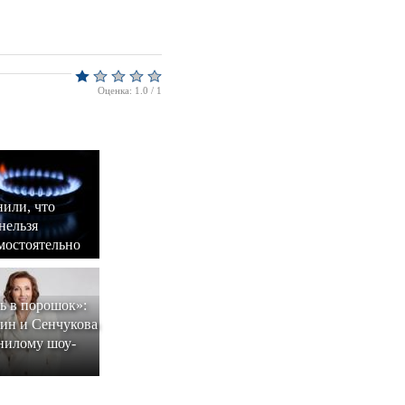
Оценка: 1.0 / 1
или, что
нельзя
мостоятельно
ть в порошок»:
ин и Сенчукова
нилому шоу-