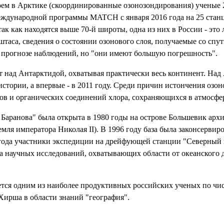
оем в Арктике (скоординированные озонозондирования) ученые 2
международной программы MATCH с января 2016 года на 25 станц
ак как находятся выше 70-й широты, одна из них в России - это
таса, сведения о состоянии озонового слоя, получаемые со спут
и прогнозе наблюдений, но "они имеют большую погрешность".
т над Антарктидой, охватывая практически весь континент. Над
истории, а впервые - в 2011 году. Среди причин истончения озон
в и органических соединений хлора, сохраняющихся в атмосфер
Баранова" была открыта в 1980 годы на острове Большевик архи
емля императора Николая II). В 1996 году база была законсерви
года участники экспедиции на дрейфующей станции "Северный п
а научных исследований, охватывающих области от океанского д
тся одним из наиболее продуктивных российских ученых по чи
Хирша в области знаний "география".