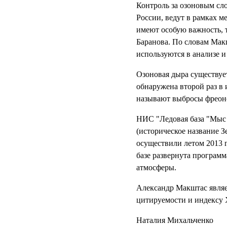
Контроль за озоновым сл
России, ведут в рамках 
имеют особую важность, т
Баранова. По словам Макш
используются в анализе 
Озоновая дыра существуе
обнаружена второй раз в 
называют выбросы фреоно
НИС "Ледовая база "Мыс 
(историческое название З
осуществили летом 2013 
базе развернута программ
атмосферы.
Александр Макштас являе
цитируемости и индексу 
Наталия Михальченко