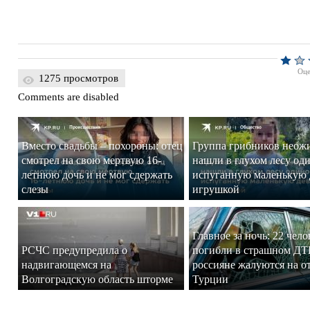
Оце
1275 просмотров
Comments are disabled
Вместо свадьбы – похороны: отец
Группа грибников неож
смотрел на свою мертвую 16-
нашли в глухом лесу о
летнюю дочь и не мог сдержать
испуганную маленькую 
слезы
игрушкой
Главное за ночь: 22 чело
РСЧС предупредила о
погибли в страшном ДТ
надвигающемся на
россияне жалуются на о
Волгоградскую область шторме
Турции